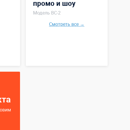
промо и шоу
Модель ВС-2
Смотреть все →
кта
товим