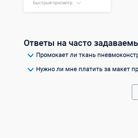
Быстрый просмотр
Размеры, м:
12 х 14 х 6 м
Больше деталей →
Смотреть видео
Ответы на часто задаваем
Промокает ли ткань пневмоконстр
Купить в 1 клик
Нужно ли мне платить за макет п