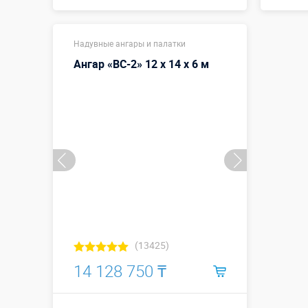
Размеры, м:
6 х 8 х 3 м
Разме
Надувные ангары и палатки
Больше деталей →
Ангар «ВС-2» 12 х 14 х 6 м
Купить в 1 клик
(13425)
14 128 750 ₸