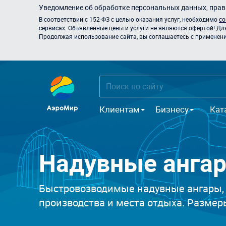
Уведомление об обработке персональных данных, прави
В соответствии с 152-ФЗ с целью оказания услуг, необходимо
со
сервисах. Объявленные цены и услуги не являются офертой! Дл
Продолжая использование сайта, вы соглашаетесь с применением
Клиентам
Бизнесу
Кат
Надувные анга
Быстровозводимые надувные ангары, п
производства и места отдыха. Размеры