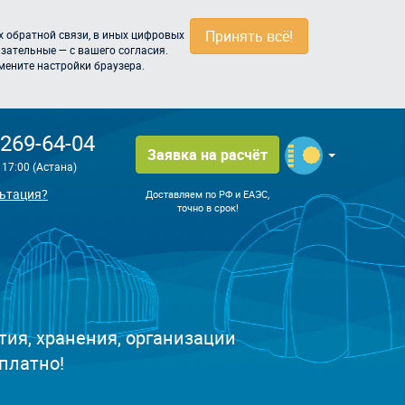
Принять всё!
 обратной связи, в иных цифровых
зательные — с вашего согласия.
мените настройки браузера.
 269-64-04
Заявка на расчёт
о 17:00 (Астана)
ьтация?
Доставляем по РФ и ЕАЭС,
точно в срок!
ия, хранения, организации
платно!