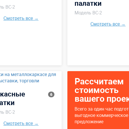
палатки
ь ВС-2
Модель ВС-2
Смотреть все →
Смотреть все →
Рассчитаем
стоимость
касные
6
вашего прое
атки
Всего за один час подго
ь ВС-2
выгодное коммерческое
предложение
Смотреть все →