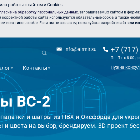
ла работы с сайтом и Cookies
гласие на обработку персональных данных
, запрашиваемых сайтом в формах
я корректной работы сайта используются обязательные cookie, а также необя
 всех типов cookie. Если вы не согласны, пожалуйста, закройте сайт или из
+7 (717)
info@airmir.su
Пн.-Пт. с 8:00 д
алог
Контакты
Нужна консул
ры ВС-2
алатки и шатры из ПВХ и Оксфорда для укрыт
 и цвета на выбор, брендируем. 3D проект бес