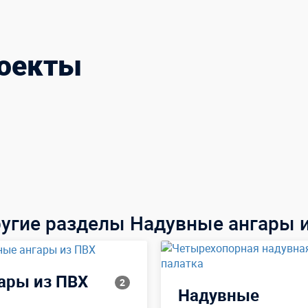
роекты
ругие разделы Надувные ангары 
ары из ПВХ
2
Надувные