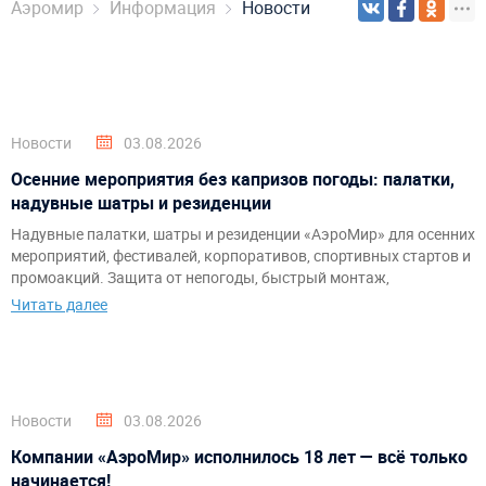
Аэромир
Информация
Новости
Новости
03.08.2026
Осенние мероприятия без капризов погоды: палатки,
надувные шатры и резиденции
Надувные палатки, шатры и резиденции «АэроМир» для осенних
мероприятий, фестивалей, корпоративов, спортивных стартов и
промоакций. Защита от непогоды, быстрый монтаж,
брендирование и комфортное пространство для гостей и
Читать далее
организаторов.
Новости
03.08.2026
Компании «АэроМир» исполнилось 18 лет — всё только
начинается!