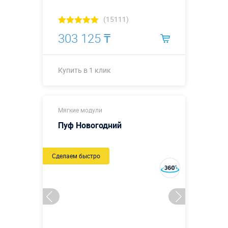
(15111)
303 125 ₸
Купить в 1 клик
Высота - 2,4
Мягкие модули
м; подиум
-1х1 м;
Пуф Новогодний
внутренний
размер
Размеры, м:
экрана для
Сделаем быстро
ракеты -
0,5х0,5 м;
длина бомбы
0,7 м.
Больше деталей →
Смотреть видео