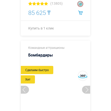
(13805)
85 625 ₸
Купить в 1 клик
Ø0,3 х ↗3,0
Размеры, м:
Командные аттракционы
м.
Бомбардиры
Больше деталей →
Новый
Сделаем быстро
Купить в 1 клик
Хит