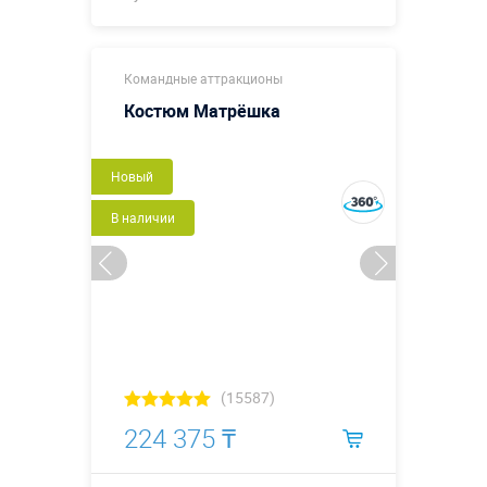
0,45 х 0,3 х
Размеры, м:
Командные аттракционы
0,45
Костюм Матрёшка
Больше деталей →
Смотреть видео
Новый
Купить в 1 клик
В наличии
(15587)
224 375 ₸