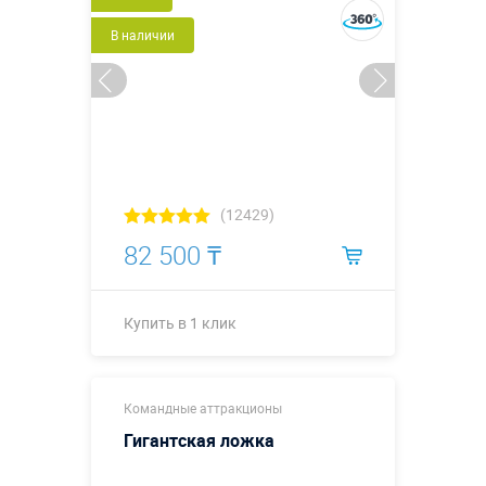
В наличии
(12429)
82 500 ₸
Купить в 1 клик
0,45 х 0,45 м
Размеры, м:
Командные аттракционы
(диаметр -0,3
м)
Гигантская ложка
Больше деталей →