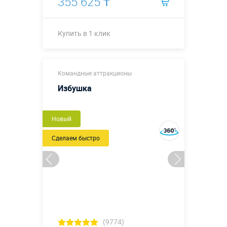
355 625 ₸
Купить в 1 клик
Молоток: 0,9
Командные аттракционы
х 1,5 (0,45
диаметр
Избушка
молотка;
0,25 диаметр
Размеры, м:
рукоятки), м.
Новый
Доска: 2,1 х
1,1 х 0,5 м.
Сделаем быстро
Гвоздь: 0,2 х
0,2 х 0,7 м.
Больше деталей →
Купить в 1 клик
(9774)