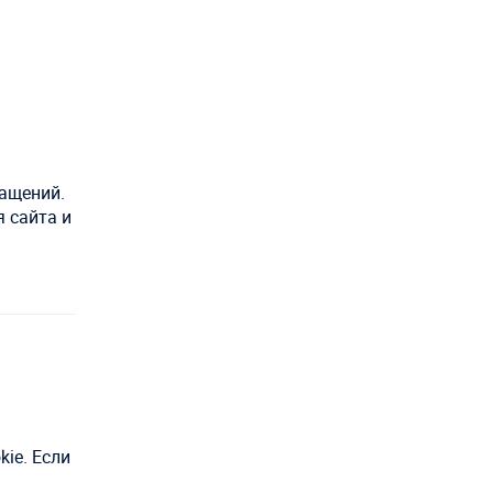
ращений.
 сайта и
ie. Если