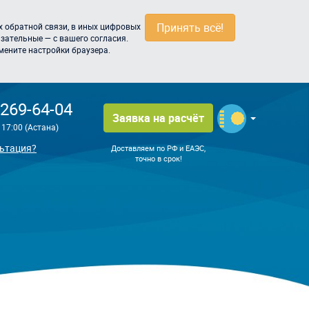
Принять всё!
 обратной связи, в иных цифровых
зательные — с вашего согласия.
мените настройки браузера.
 269-64-04
Заявка на расчёт
о 17:00 (Астана)
ьтация?
Доставляем по РФ и ЕАЭС,
точно в срок!