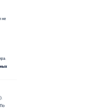
 не
ера.
ьных
).
 По