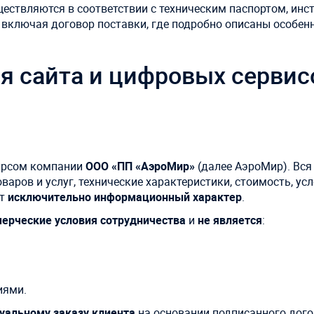
ествляются в соответствии с техническим паспортом, инс
включая договор поставки, где подробно описаны особен
я сайта и цифровых серви
урсом компании
ООО «ПП «АэроМир»
(далее АэроМир). Вся
аров и услуг, технические характеристики, стоимость, ус
ит
исключительно информационный характер
.
ерческие условия сотрудничества
и
не является
:
иями.
уальному заказу клиента
на основании подписанного дого