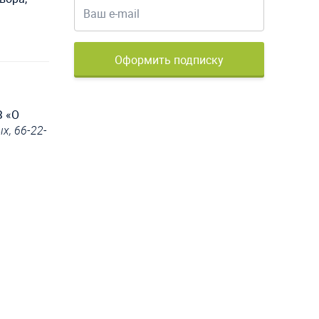
Оформить подписку
З «О
х, 66-22-