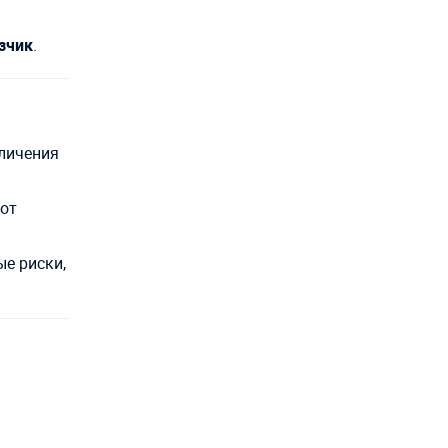
зчик
.
еличения
 от
е риски,