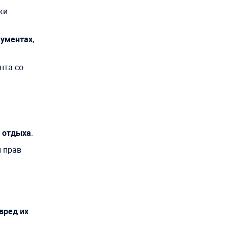
ки
кументах
,
нта со
и отдыха
.
 прав
вред их