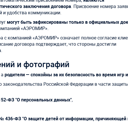
с автоматическим присвоением номера,
являются
атического заключения договора
. Присвоение номера заяв
й и удобства коммуникации.
луг
могут быть зафиксированы только в официальных до
компанией «АЭРОМИР».
ра с компанией «АЭРОМИР» означает полное согласие клие
сание договора подтверждает, что стороны достигли
.
ений и фотографий
, а
родители — спокойны за их безопасность во время игр 
 законодательства Российской Федерации в части защиты
152-ФЗ "О персональных данных"
,
 № 436-ФЗ "О защите детей от информации, причиняющей 