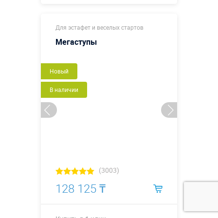
2,0 х 0,5 х 0,3
Размеры, м:
Для эстафет и веселых стартов
м
Мегаступы
Больше деталей →
Новый
Купить в 1 клик
В наличии
(3003)
128 125 ₸