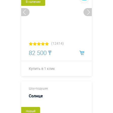
В наличии
(12414)
82 500 ₸
Купить в 1 клик
0,45 х 0,45 м
Размеры, м:
Шоу-подушек
(диаметр -0,3
м)
Солнце
Больше деталей →
Новый