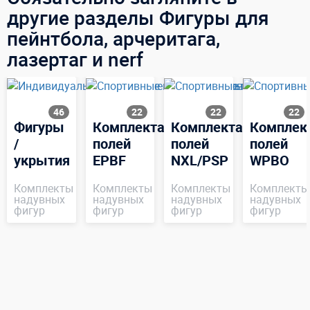
другие разделы Фигуры для
пейнтбола, арчеритага,
лазертаг и nerf
46
22
22
22
Фигуры
Комплектация
Комплектация
Комплек
/
полей
полей
полей
укрытия
EPBF
NXL/PSP
WPBO
Комплекты
Комплекты
Комплекты
Комплекты
надувных
надувных
надувных
надувных
фигур
фигур
фигур
фигур