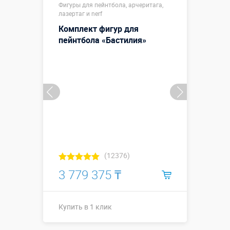
Фигуры для пейнтбола, арчеритага,
лазертаг и nerf
Комплект фигур для
пейнтбола «Бастилия»
(12376)
3 779 375 ₸
Купить в 1 клик