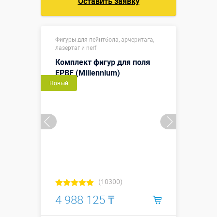
Оставить заявку
Фигуры для пейнтбола, арчеритага,
лазертаг и nerf
Комплект фигур для поля
EPBF (Millennium)
Новый
(10300)
4 988 125 ₸