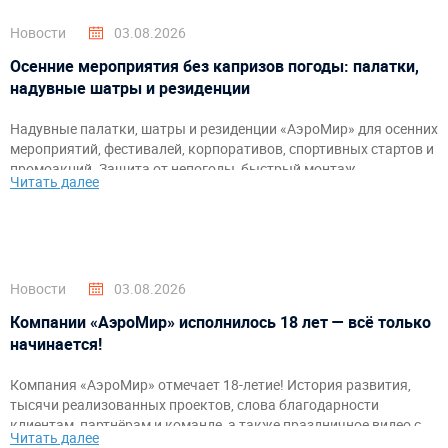
Новости
03.08.2026
Осенние мероприятия без капризов погоды: палатки,
надувные шатры и резиденции
Надувные палатки, шатры и резиденции «АэроМир» для осенних
мероприятий, фестивалей, корпоративов, спортивных стартов и
промоакций. Защита от непогоды, быстрый монтаж,
Читать далее
брендирование и комфортное пространство для гостей и
организаторов.
Новости
03.08.2026
Компании «АэроМир» исполнилось 18 лет — всё только
начинается!
Компания «АэроМир» отмечает 18-летие! История развития,
тысячи реализованных проектов, слова благодарности
клиентам, партнёрам и команде, а также праздничное видео с
Читать далее
самыми яркими моментами за годы работы.