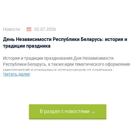
Новости
02.07.2026
День Независимости Республики Беларусь: история и
традиции праздника
История и традиции празднования Дня Независимости
Республики Беларусь, а также идеи тематического оформления
мероприятий и командных аттракционов от компании
Читать далее
«АэроМир».
В раздел с новостями →