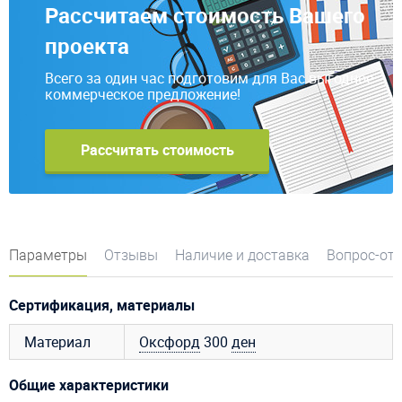
Рассчитаем стоимость Вашего
проекта
Всего за один час подготовим для Вас выгодное
коммерческое предложение!
Рассчитать стоимость
Параметры
Отзывы
Наличие и доставка
Вопрос-от
Сертификация, материалы
Материал
Оксфорд
300
ден
Общие характеристики