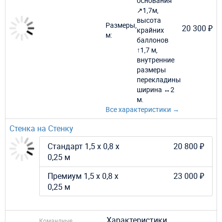
основания
↗1,7м,
высота
Размеры,
20 300 ₽
крайних
м:
баллонов
↑1,7 м,
внутренние
размеры
перекладины
ширина ↔2
м.
Все характеристики →
Стенка на Стенку
Стандарт 1,5 х 0,8 х
20 800 ₽
0,25 м
Премиум 1,5 х 0,8 х
23 000 ₽
0,25 м
Характеристики
Командные