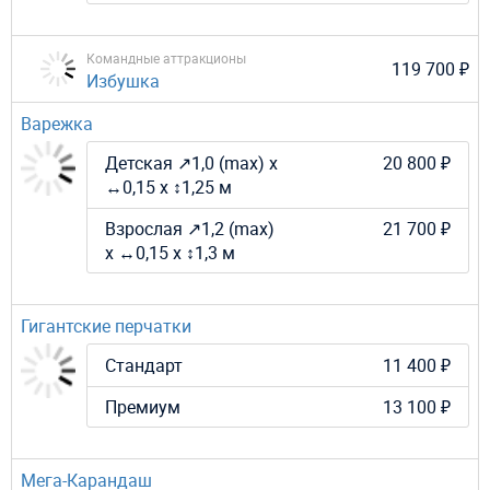
Командные аттракционы
119 700 ₽
Избушка
Варежка
Детская ↗1,0 (maх) х
20 800 ₽
↔0,15 х ↕1,25 м
Взрослая ↗1,2 (maх)
21 700 ₽
х ↔0,15 х ↕1,3 м
Гигантские перчатки
Стандарт
11 400 ₽
Премиум
13 100 ₽
Мега-Карандаш