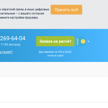
Принять всё!
 обратной связи, в иных цифровых
зательные — с вашего согласия.
мените настройки браузера.
 269-64-04
Заявка на расчёт
о 17:00 (Астана)
ьтация?
Доставляем по РФ и ЕАЭС,
точно в срок!