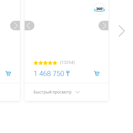
(13254)
1 468 750 ₸
2 4
Быстрый просмотр
Быст