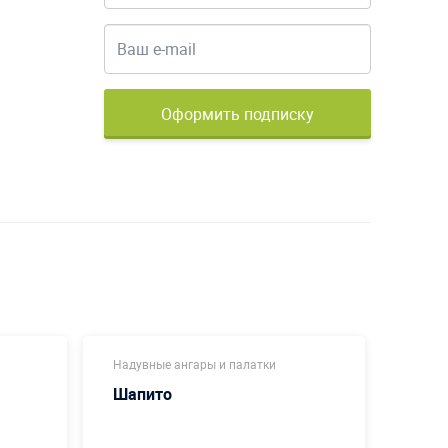
Оформить подписку
Надувные ангары и палатки
Новог
Шапито
Шат