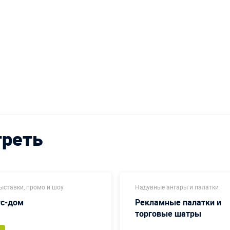
треть
ыставки, промо и шоу
Надувные ангары и палатки
ус-дом
Рекламные палатки и
торговые шатры