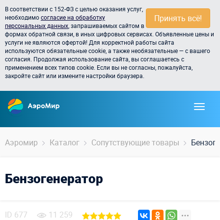
В соответствии с 152-ФЗ с целью оказания услуг,
Принять всё!
необходимо
согласие на обработку
персональных данных
, запрашиваемых сайтом в
формах обратной связи, в иных цифровых сервисах. Объявленные цены и
услуги не являются офертой! Для корректной работы сайта
используются обязательные cookie, а также необязательные — с вашего
согласия. Продолжая использование сайта, вы соглашаетесь с
применением всех типов cookie. Если вы не согласны, пожалуйста,
закройте сайт или измените настройки браузера.
Аэромир
Каталог
Сопутствующие товары
Бензог
Бензогенератор
ID
677
11 259