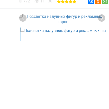
ID
772
11 130