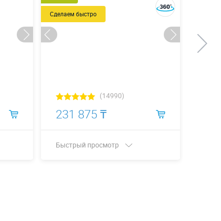
Сделаем быстро
(14990)
231 875 ₸
307
Быстрый просмотр
Быст