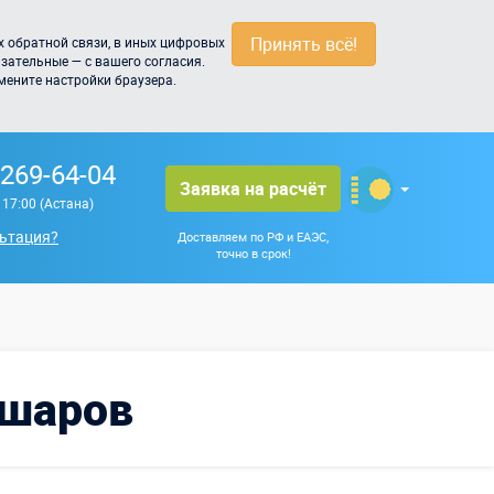
Принять всё!
 обратной связи, в иных цифровых
зательные — с вашего согласия.
мените настройки браузера.
 269-64-04
Заявка на расчёт
о 17:00 (Астана)
ьтация?
Доставляем по РФ и ЕАЭС,
точно в срок!
 шаров