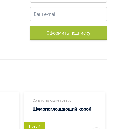
Оформить подписку
Сопутствующие товары
Сопут
х
Шумопоглощающий короб
Смен
Новый
Сделаем