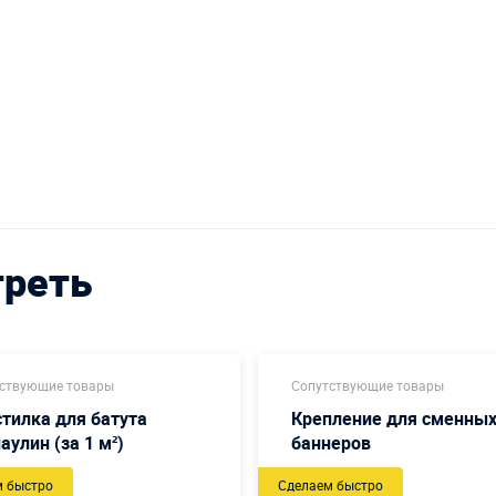
треть
ствующие товары
Сопутствующие товары
тилка для батута
Крепление для сменны
аулин (за 1 м²)
баннеров
м быстро
Сделаем быстро