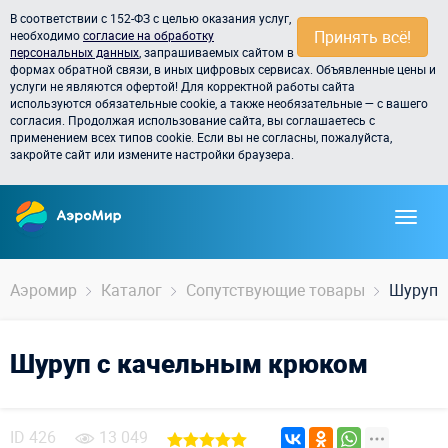
В соответствии с 152-ФЗ с целью оказания услуг,
Принять всё!
необходимо
согласие на обработку
персональных данных
, запрашиваемых сайтом в
формах обратной связи, в иных цифровых сервисах. Объявленные цены и
услуги не являются офертой! Для корректной работы сайта
используются обязательные cookie, а также необязательные — с вашего
согласия. Продолжая использование сайта, вы соглашаетесь с
применением всех типов cookie. Если вы не согласны, пожалуйста,
закройте сайт или измените настройки браузера.
Аэромир
Каталог
Сопутствующие товары
Шуруп с
Шуруп с качельным крюком
ID
426
13 049