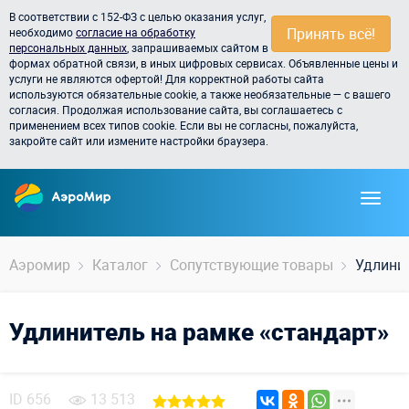
В соответствии с 152-ФЗ с целью оказания услуг,
Принять всё!
необходимо
согласие на обработку
персональных данных
, запрашиваемых сайтом в
формах обратной связи, в иных цифровых сервисах. Объявленные цены и
услуги не являются офертой! Для корректной работы сайта
используются обязательные cookie, а также необязательные — с вашего
согласия. Продолжая использование сайта, вы соглашаетесь с
применением всех типов cookie. Если вы не согласны, пожалуйста,
закройте сайт или измените настройки браузера.
Аэромир
Каталог
Сопутствующие товары
Удлинит
Удлинитель на рамке «стандарт»
ID
656
13 513