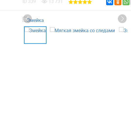
ID
339
13 731