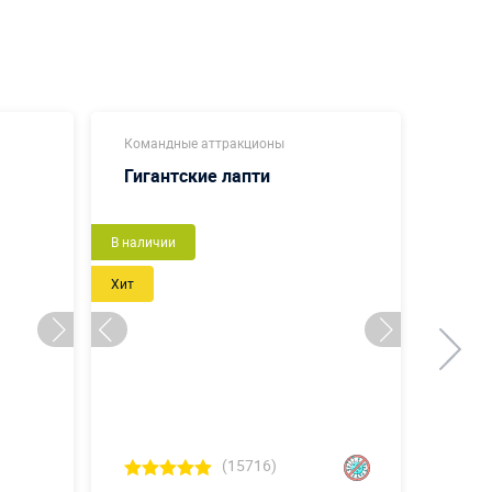
Командные аттракционы
Коман
Гигантские лапти
Доне
Новый
В наличии
Сделаем
Хит
(15716)