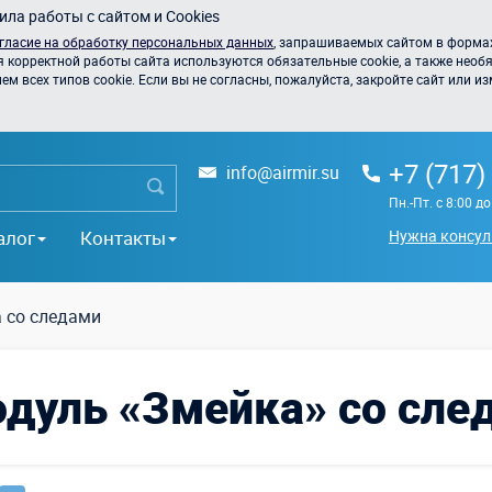
ла работы с сайтом и Cookies
гласие на обработку персональных данных
, запрашиваемых сайтом в формах
я корректной работы сайта используются обязательные cookie, а также необя
 всех типов cookie. Если вы не согласны, пожалуйста, закройте сайт или из
+7 (717)
info@airmir.su
Пн.-Пт. с 8:00 д
алог
Контакты
Нужна консул
 со следами
одуль «Змейка» со сле