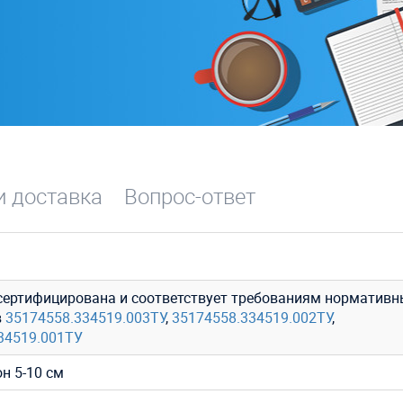
и доставка
Вопрос-ответ
сертифицирована и соответствует требованиям нормативн
в
35174558.334519.003ТУ
,
35174558.334519.002ТУ
,
34519.001ТУ
он 5-10 см