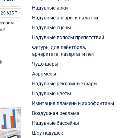
Надувные арки
25 625 ₸
Надувные ангары и палатки
екором.
Надувные сцены
но!
Надувные полосы препятствий
Фигуры для пейнтбола,
арчеритага, лазертаг и nerf
Чудо-шары
Аэромены
Надувные рекламные шары
Надувные цветы
Имитация пламени и аэрофонтаны
Воздушная реклама
Надувные бассейны
Шоу-подушек