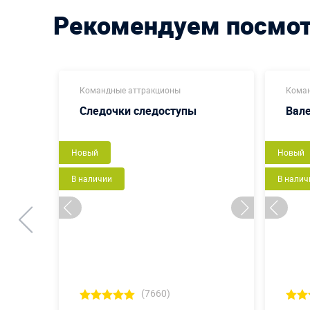
Рекомендуем посмо
Командные аттракционы
Коман
Следочки следоступы
Вал
Новый
Новый
В наличии
В налич
(7660)