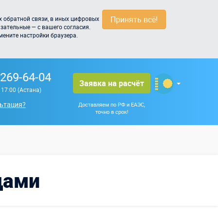
Принять всё!
 обратной связи, в иных цифровых
зательные — с вашего согласия.
мените настройки браузера.
 269-64-04
Заявка на расчёт
о 17:00 (Астана)
ьтация?
Доставляем по РФ и ЕАЭС,
точно в срок!
дами