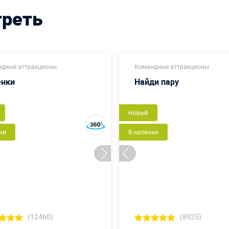
треть
дные аттракционы
Командные аттракционы
енки
Найди пару
Новый
ии
В наличии
(12460)
(8925)