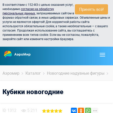
В соответствии с 152-ФЗ с целью оказания услуг,
Принять всё!
необходимо
согласие на обработку
персональных данных
, запрашиваемых сайтом в
формах обратной связи, в иных цифровых сервисах. Объявленные цены и
услуги не являются офертой! Для корректной работы сайта
используются обязательные cookie, а также необязательные — с вашего
согласия. Продолжая использование сайта, вы соглашаетесь с
применением всех типов cookie. Если вы не согласны, пожалуйста,
закройте сайт или измените настройки браузера.
Аэромир
Каталог
Новогодние надувные фигуры
Н
Кубики новогодние
ID
1312
5 211