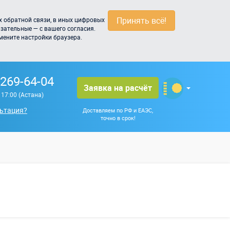
Принять всё!
 обратной связи, в иных цифровых
зательные — с вашего согласия.
мените настройки браузера.
 269-64-04
Заявка на расчёт
о 17:00 (Астана)
ьтация?
Доставляем по РФ и ЕАЭС,
точно в срок!