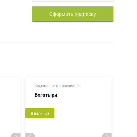
Оформить подписку
Командные аттракционы
Коман
Богатыри
Футб
В наличии
Новый
В налич