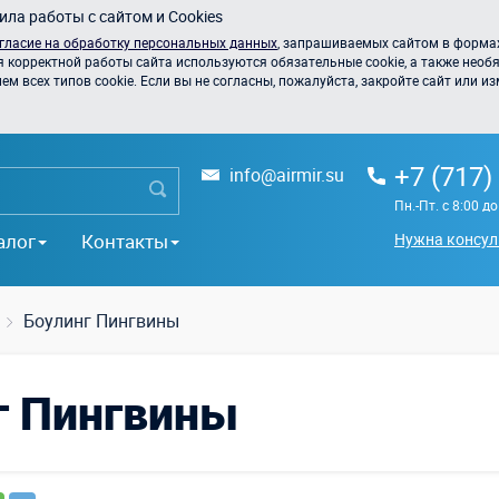
ла работы с сайтом и Cookies
гласие на обработку персональных данных
, запрашиваемых сайтом в формах
я корректной работы сайта используются обязательные cookie, а также необя
 всех типов cookie. Если вы не согласны, пожалуйста, закройте сайт или из
+7 (717)
info@airmir.su
Пн.-Пт. с 8:00 д
алог
Контакты
Нужна консул
Боулинг Пингвины
г Пингвины