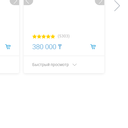
(5303)
380 000 ₸
968
Быстрый просмотр
Быст