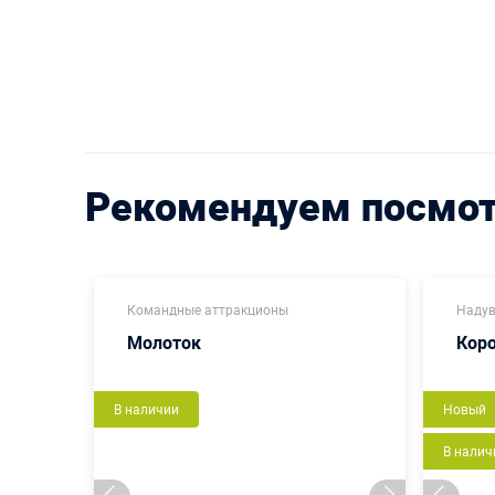
Рекомендуем посмо
Командные аттракционы
Надув
Молоток
Кор
В наличии
Новый
В налич