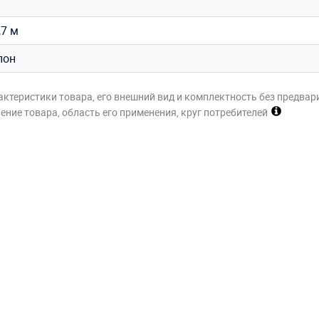
,7 м
лон
актеристики товара, его внешний вид и комплектность без предвар
ние товара, область его применения, круг потребителей