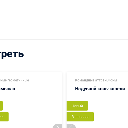
треть
ные герметичные
Командные аттракционы
омысло
Надувной конь-качели
Новый
ии
В наличии