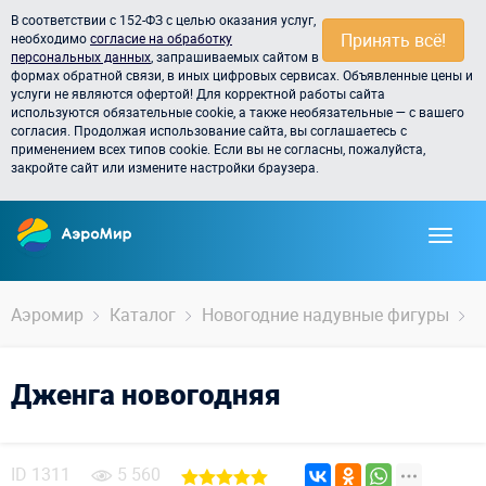
В соответствии с 152-ФЗ с целью оказания услуг,
Принять всё!
необходимо
согласие на обработку
персональных данных
, запрашиваемых сайтом в
формах обратной связи, в иных цифровых сервисах. Объявленные цены и
услуги не являются офертой! Для корректной работы сайта
используются обязательные cookie, а также необязательные — с вашего
согласия. Продолжая использование сайта, вы соглашаетесь с
применением всех типов cookie. Если вы не согласны, пожалуйста,
закройте сайт или измените настройки браузера.
Аэромир
Каталог
Новогодние надувные фигуры
Н
Дженга новогодняя
ID
1311
5 560