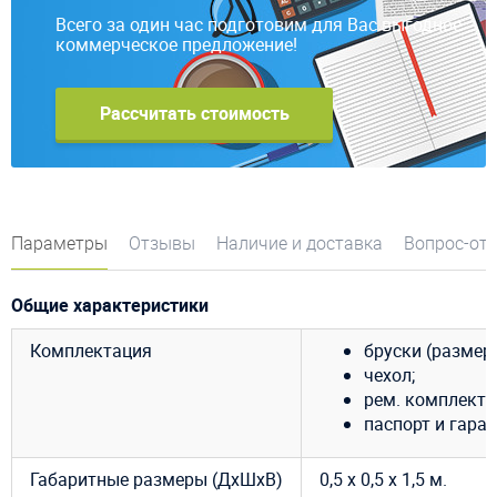
Всего за один час подготовим для Вас выгодное
коммерческое предложение!
Рассчитать стоимость
Параметры
Отзывы
Наличие и доставка
Вопрос-от
Общие характеристики
Комплектация
бруски (размер о
чехол;
рем. комплект;
паспорт и гара
Габаритные размеры (ДхШхВ)
0,5 х 0,5 х 1,5 м.