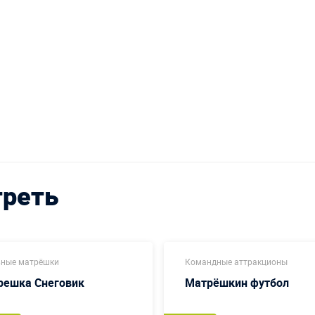
треть
ные матрёшки
Командные аттракционы
решка Снеговик
Матрёшкин футбол