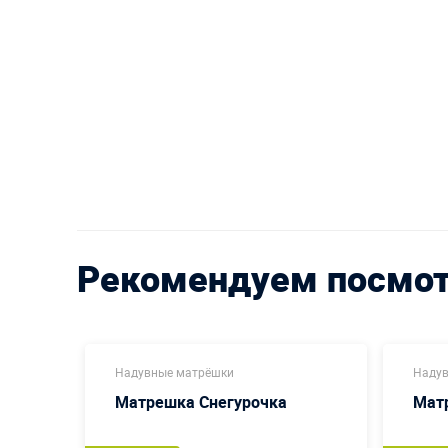
Рекомендуем посмо
Надувные матрёшки
Надув
Матрешка Снегурочка
Мат