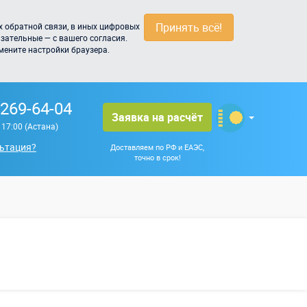
Принять всё!
 обратной связи, в иных цифровых
зательные — с вашего согласия.
мените настройки браузера.
 269-64-04
Заявка на расчёт
о 17:00 (Астана)
ьтация?
Доставляем по РФ и ЕАЭС,
точно в срок!