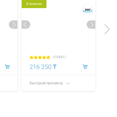
В наличии
Новый
В налич
(19461)
216 250 ₸
224
Быстрый просмотр
Быст