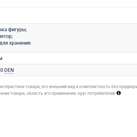
чка фигуры;
лятор;
для хранения.
м
00
DEN
актеристики товара, его внешний вид и комплектность без предвар
ние товара, область его применения, круг потребителей