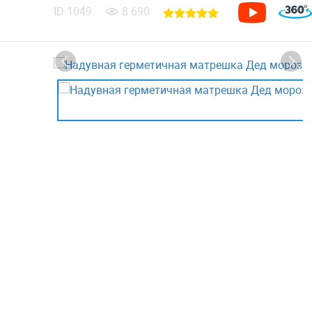
ID
1049
8 690