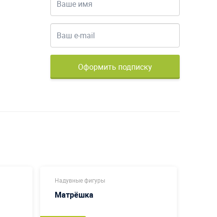
Оформить подписку
Надувные фигуры
Коман
Матрёшка
Кос