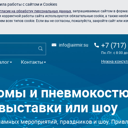
ла работы с сайтом и Cookies
гласие на обработку персональных данных
, запрашиваемых сайтом в формах
я корректной работы сайта используются обязательные cookie, а также необя
 всех типов cookie. Если вы не согласны, пожалуйста, закройте сайт или из
+7 (717)
info@airmir.su
Пн.-Пт. с 8:00 д
алог
Контакты
Нужна консул
юмы и пневмокост
 выставки или шоу
мных мероприятий, праздников и шоу. Привле