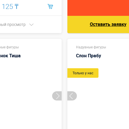
 125 ₸
Оставить заявку
рый просмотр
Купить в 1 клик
ные фигуры
Надувные фигуры
нок Тиша
Слон Прабу
Только у нас