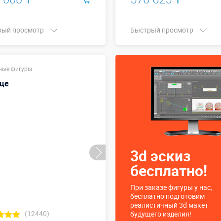
рый просмотр
Быстрый просмотр
Купить в 1 клик
Купить в 1 клик
ные фигуры
це
3d эскиз
бесплатно!
При заказе фигуры у нас,
бесплатно подготовим
реалистичный 3d макет
(12440)
будущего изделия!