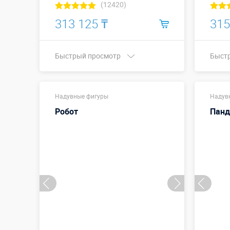
(12420)
313 125 ₸
315
Быстрый просмотр
Быст
Купить в 1 клик
Надувные фигуры
Надув
Робот
Панд