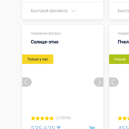
Быстрый просмотр
Быст
Купить в 1 клик
Надувные фигуры
Надув
Солнце-этно
Пчел
Только у нас
Новый
(12934)
535 625 ₸
455