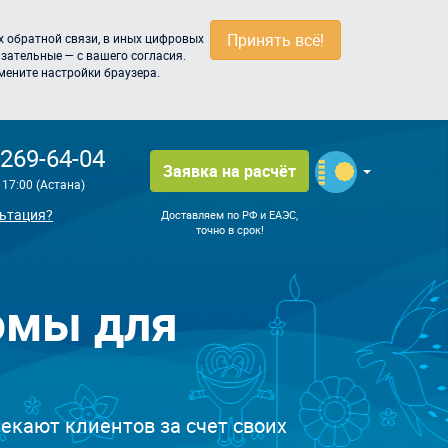
Принять всё!
 обратной связи, в иных цифровых
зательные — с вашего согласия.
мените настройки браузера.
 269-64-04
Заявка на расчёт
о 17:00 (Астана)
ьтация?
Доставляем по РФ и ЕАЭС,
точно в срок!
юмы для
кают клиентов за счет своих