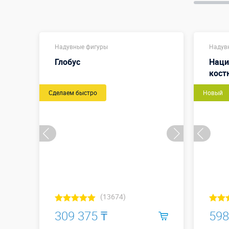
Надувные фигуры
Надув
Глобус
Наци
кос
Сделаем быстро
Новый
(13674)
309 375 ₸
598