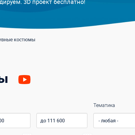
дируем. 3D проект бесплатно!
увные костюмы
мы
Тематика