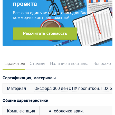
проекта
Всего за один час подготовим для Вас выгодное
коммерческое предложение!
Рассчитать стоимость
Параметры
Отзывы
Наличие и доставка
Вопрос-от
Сертификация, материалы
Материал
Оксфорд
300
ден
с
ПУ
пропиткой,
ПВХ
650
Общие характеристики
Комплектация
оболочка арки;