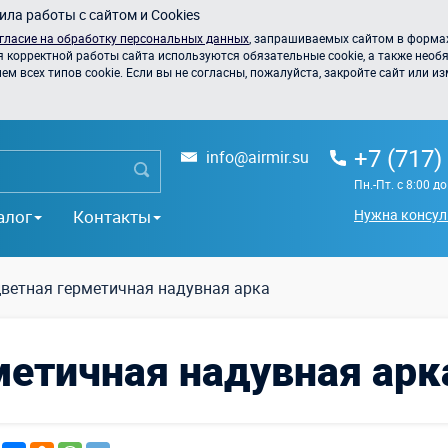
ла работы с сайтом и Cookies
гласие на обработку персональных данных
, запрашиваемых сайтом в формах
я корректной работы сайта используются обязательные cookie, а также необя
 всех типов cookie. Если вы не согласны, пожалуйста, закройте сайт или из
+7 (717)
info@airmir.su
Пн.-Пт. с 8:00 д
алог
Контакты
Нужна консул
ветная герметичная надувная арка
метичная надувная арк