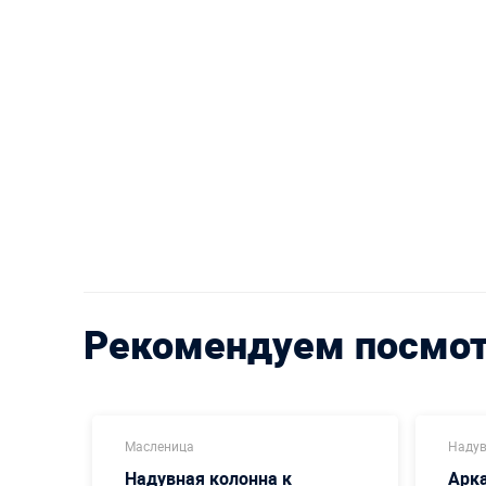
Рекомендуем посмо
Масленица
Надув
ица
Надувная колонна к
Арк