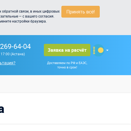
Принять всё!
 обратной связи, в иных цифровых
зательные — с вашего согласия.
мените настройки браузера.
 269-64-04
Заявка на расчёт
о 17:00 (Астана)
ьтация?
Доставляем по РФ и ЕАЭС,
точно в срок!
а