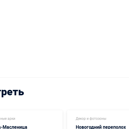
треть
ные арки
Декор и фотозоны
а-Масленица
Новогодний переполох