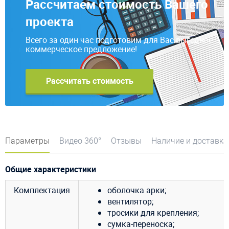
Рассчитаем стоимость Вашего
проекта
Всего за один час подготовим для Вас выгодное
коммерческое предложение!
Рассчитать стоимость
Параметры
Видео 360°
Отзывы
Наличие и доставка
Общие характеристики
Комплектация
оболочка арки;
вентилятор;
тросики для крепления;
сумка-переноска;