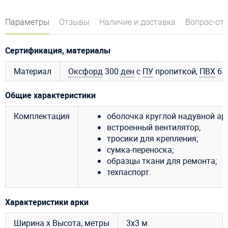
Параметры
Отзывы
Наличие и доставка
Вопрос-от
Сертификация, материалы
Материал
Оксфорд
300
ден
с
ПУ
пропиткой,
ПВХ
650
Общие характеристики
Комплектация
оболочка круглой надувной ар
встроенный вентилятор;
тросики для крепления;
сумка-переноска;
образцы ткани для ремонта;
техпаспорт.
Характеристики арки
Ширина х Высота, метры
3х3 м