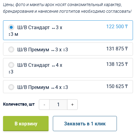
Цены, фото и макеты арок носят ознакомительный характер,
брендирование и нанесение логотипов необходимо согласовать!
122 500 ₸
Ш/В Стандарт ↔3 х
↕3 м
131 875 ₸
Ш/В Премиум ↔3 х ↕3
138 125 ₸
Ш/В Стандарт ↔4 х
↕3
150 625 ₸
Ш/В Премиум ↔4 х ↕3
-
+
Количество, шт
В корзину
Заказать в 1 клик