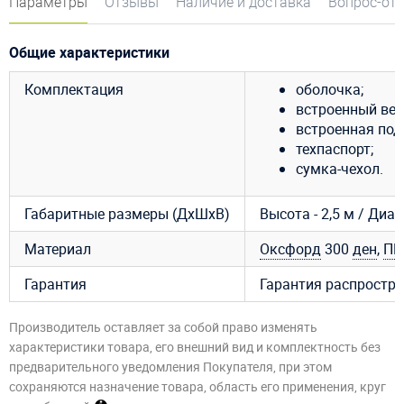
Параметры
Отзывы
Наличие и доставка
Вопрос-от
Общие характеристики
Комплектация
оболочка;
встроенный вен
встроенная под
техпаспорт;
сумка-чехол.
Габаритные размеры (ДхШхВ)
Высота - 2,5 м / Диа
Материал
Оксфорд
300
ден
,
ПВ
Гарантия
Гарантия распростра
Производитель оставляет за собой право изменять
характеристики товара, его внешний вид и комплектность без
предварительного уведомления Покупателя, при этом
сохраняются назначение товара, область его применения, круг