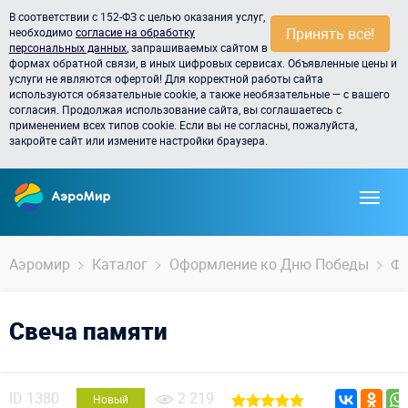
В соответствии с 152-ФЗ с целью оказания услуг,
Принять всё!
необходимо
согласие на обработку
персональных данных
, запрашиваемых сайтом в
формах обратной связи, в иных цифровых сервисах. Объявленные цены и
услуги не являются офертой! Для корректной работы сайта
используются обязательные cookie, а также необязательные — с вашего
согласия. Продолжая использование сайта, вы соглашаетесь с
применением всех типов cookie. Если вы не согласны, пожалуйста,
закройте сайт или измените настройки браузера.
Аэромир
Каталог
Оформление ко Дню Победы
Фи
Свеча памяти
ID
1380
2 219
Новый