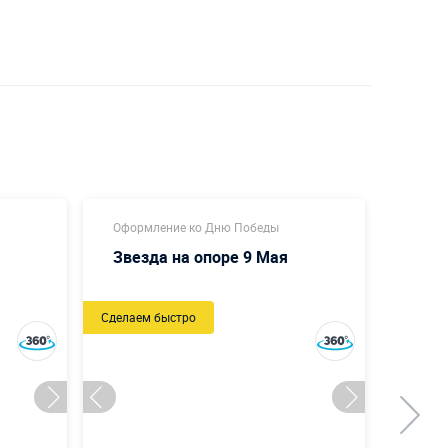
Оформление ко Дню Победы
Оформ
Звезда на опоре 9 Мая
С Д
Сделаем быстро
Новый
Сделаем