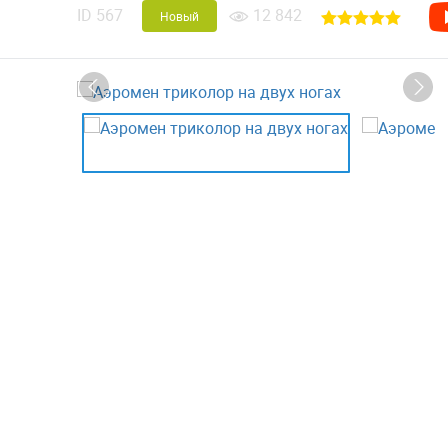
ID
567
12 842
Новый