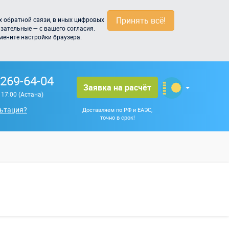
Принять всё!
 обратной связи, в иных цифровых
зательные — с вашего согласия.
мените настройки браузера.
 269-64-04
Заявка на расчёт
о 17:00 (Астана)
ьтация?
Доставляем по РФ и ЕАЭС,
точно в срок!