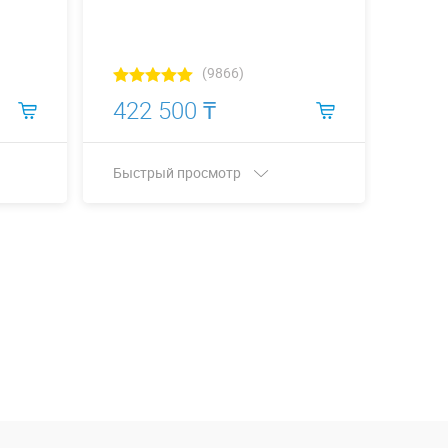
(9866)
422 500 ₸
472
Быстрый просмотр
Быст