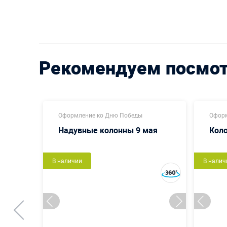
Рекомендуем посмо
Оформление ко Дню Победы
Оформ
мени
Надувные колонны 9 мая
Кол
В наличии
В налич