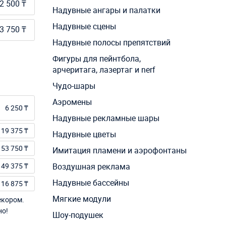
2 500 ₸
Надувные ангары и палатки
Надувные сцены
3 750 ₸
Надувные полосы препятствий
Фигуры для пейнтбола,
арчеритага, лазертаг и nerf
Чудо-шары
Аэромены
6 250 ₸
Надувные рекламные шары
19 375 ₸
Надувные цветы
53 750 ₸
Имитация пламени и аэрофонтаны
149 375 ₸
Воздушная реклама
Надувные бассейны
16 875 ₸
Мягкие модули
екором.
но!
Шоу-подушек