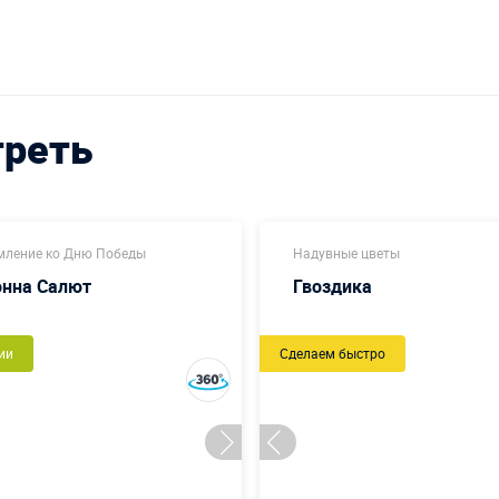
треть
ление ко Дню Победы
Надувные цветы
онна Салют
Гвоздика
ии
Сделаем быстро