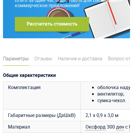
коммерческое предложение!
Рассчитать стоимость
Параметры
Отзывы
Наличие и доставка
Вопрос-от
Общие характеристики
Комплектация
оболочка надув
вентилятор;
сумка-чехол.
Габаритные размеры (ДхШхВ)
2,1 х 0,9 х 3,0 м
Материал
Оксфорд
300
ден
с
П