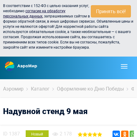
В соответствии с 152-ФЗ с целью оказания услуг,
Принять всё!
необходимо
согласие на обработку
персональных данных
, запрашиваемых сайтом в
формах обратной связи, в иных цифровых сервисах. Объявленные цены и
услуги не являются офертой! Для корректной работы сайта
используются обязательные cookie, а также необязательные — с вашего
согласия. Продолжая использование сайта, вы соглашаетесь с
применением всех типов cookie. Если вы не согласны, пожалуйста,
закройте сайт или измените настройки браузера.
Аэромир
Каталог
Оформление ко Дню Победы
Фи
Надувной стенд 9 мая
ID
1387
2 178
Новый