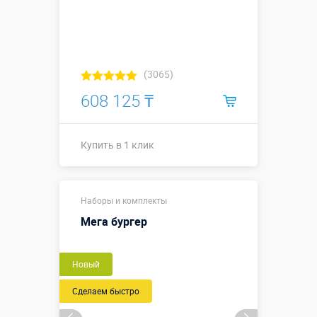
(3065)
608 125 ₸
Купить в 1 клик
3,0 х 3,0 м
Наборы и комплекты
(размер
игрового
Мега бургер
Размеры, м:
поля), 0,8
(ширина/
диаметр
Новый
фигур)
Сделаем быстро
Больше деталей →