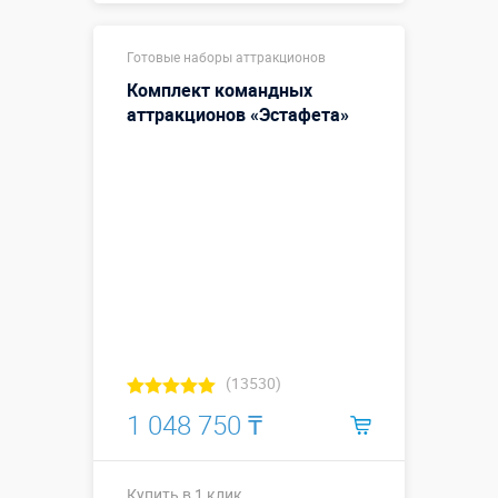
Арка 3,9 х 2,3
Готовые наборы аттракционов
м; Поле
Размеры, м:
игровое 3 х 3
Комплект командных
м
аттракционов «Эстафета»
Больше деталей →
Купить в 1 клик
(13530)
1 048 750 ₸
Купить в 1 клик