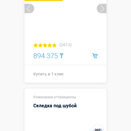
Купить в 1 клик
(2613)
894 375 ₸
Купить в 1 клик
2,0/1,6 м
Командные аттракционы
(ширина и
высота в
Селедка под шубой
собранном
Размеры, м:
виде),
диаметр
каждого