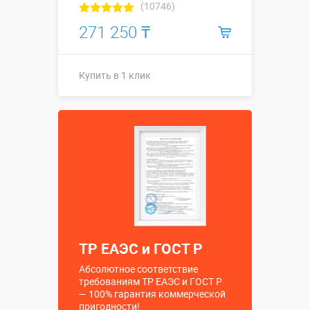
(10746)
271 250 ₸
Купить в 1 клик
Кости: 0,35 x
Размеры, м:
0,25 x 0,2 м: с;
поле ⌀ 4 м
Больше деталей →
Купить в 1 клик
ТР ЕАЭС и ГОСТ Р
Абсолютное соответствие
требованиям ТР ЕАЭС и ГОСТ Р
— 100% гарантия коммерческой
пригодности!