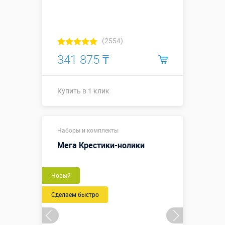
(2554)
341 875 ₸
Купить в 1 клик
Размер поля
Наборы и комплекты
9,0 х 5,5 м;
диаметр
Мега Крестики-нолики
Размеры, м:
ячейки для
участника
0,5 м
Новый
Больше деталей →
Сделаем быстро
Купить в 1 клик