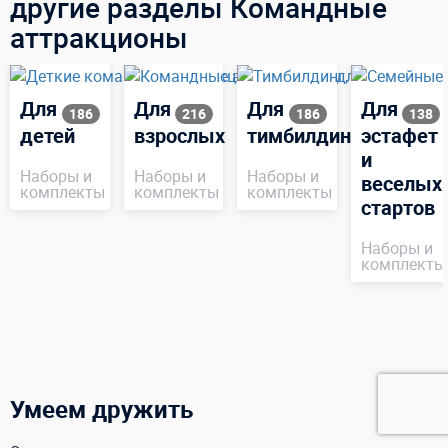
другие разделы Командные
аттракционы
Для
Для
Для
Для
186
216
186
138
детей
взрослых
тимбилдинга
эстафет
и
Наборы и
Наборы и
Наборы и
веселых
комплекты
комплекты
комплекты
стартов
Наборы и
комплекты
Умеем дружить