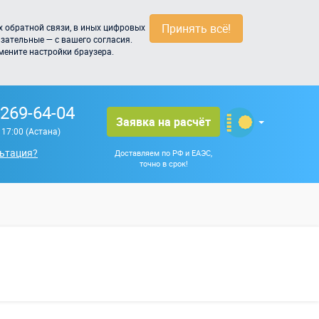
Принять всё!
 обратной связи, в иных цифровых
зательные — с вашего согласия.
мените настройки браузера.
 269-64-04
Заявка на расчёт
о 17:00 (Астана)
ьтация?
Доставляем по РФ и ЕАЭС,
точно в срок!