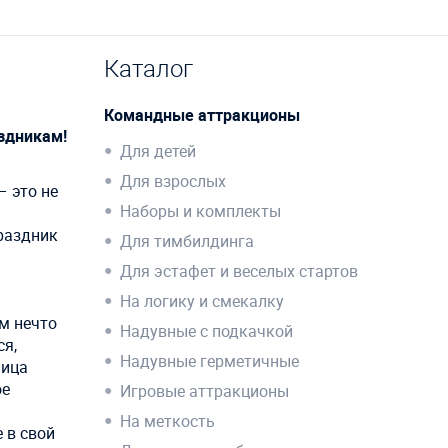
Каталог
Командные аттракционы
здникам!
Для детей
Для взрослых
– это не
Наборы и комплекты
праздник
Для тимбилдинга
Для эстафет и веселых стартов
На логику и смекалку
м нечто
Надувные с подкачкой
ся,
Надувные герметичные
лица
ое
Игровые аттракционы
На меткость
 в свой