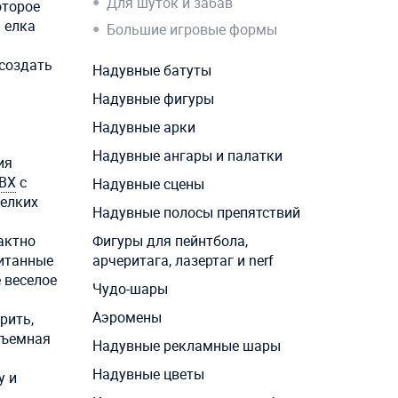
Для шуток и забав
оторое
 елка
Большие игровые формы
создать
Надувные батуты
Надувные фигуры
Надувные арки
Надувные ангары и палатки
ия
ВХ
с
Надувные сцены
мелких
Надувные полосы препятствий
актно
Фигуры для пейнтбола,
читанные
арчеритага, лазертаг и nerf
 веселое
Чудо-шары
Аэромены
рить,
Съемная
Надувные рекламные шары
Надувные цветы
у и