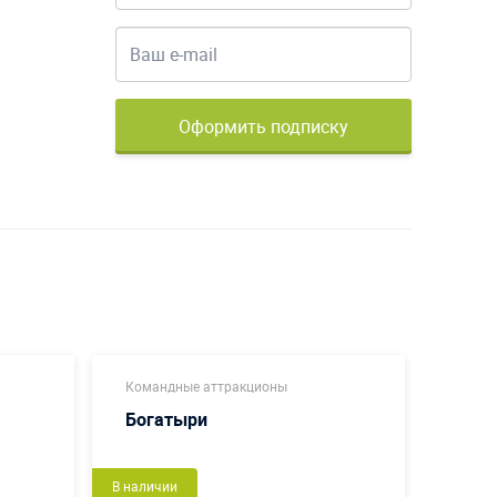
Оформить подписку
Командные аттракционы
Коман
Богатыри
Изб
В наличии
Новый