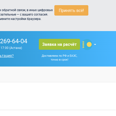
Принять всё!
 обратной связи, в иных цифровых
зательные — с вашего согласия.
мените настройки браузера.
 269-64-04
Заявка на расчёт
о 17:00 (Астана)
ьтация?
Доставляем по РФ и ЕАЭС,
точно в срок!