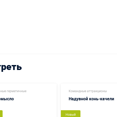
треть
ные герметичные
Командные аттракционы
омысло
Надувной конь-качели
Новый