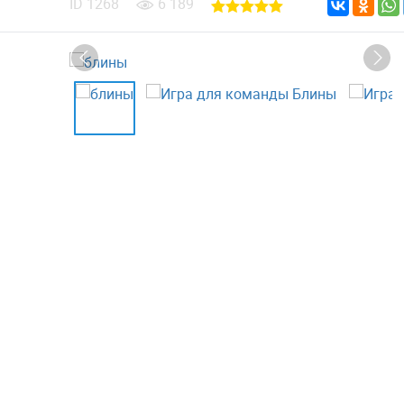
ID
1268
6 189