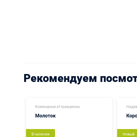
Рекомендуем посмо
Командные аттракционы
Надув
Молоток
Кор
В наличии
Новый