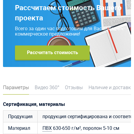
Рассчитаем стоимость Вашего
проекта
Всего за один час подготовим для Вас выгодное
коммерческое предложение!
Рассчитать стоимость
Параметры
Видео 360°
Отзывы
Наличие и доставка
Сертификация, материалы
Продукция
продукция сертифицирована и соответ
Материал
ПВХ
630-650 г/м², поролон 5-10 см