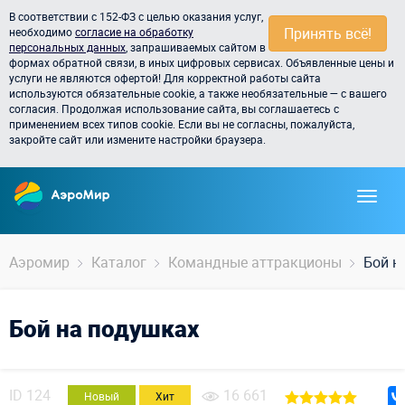
В соответствии с 152-ФЗ с целью оказания услуг,
Принять всё!
необходимо
согласие на обработку
персональных данных
, запрашиваемых сайтом в
формах обратной связи, в иных цифровых сервисах. Объявленные цены и
услуги не являются офертой! Для корректной работы сайта
используются обязательные cookie, а также необязательные — с вашего
согласия. Продолжая использование сайта, вы соглашаетесь с
применением всех типов cookie. Если вы не согласны, пожалуйста,
закройте сайт или измените настройки браузера.
Аэромир
Каталог
Командные аттракционы
Бой н
Бой на подушках
ID
124
16 661
Новый
Хит