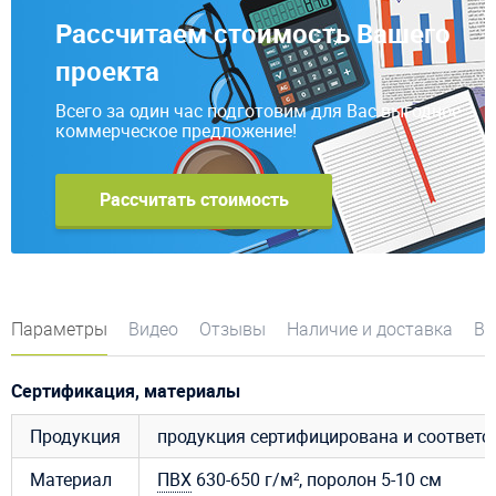
Рассчитаем стоимость Вашего
проекта
Всего за один час подготовим для Вас выгодное
коммерческое предложение!
Рассчитать стоимость
Параметры
Видео
Отзывы
Наличие и доставка
Во
Сертификация, материалы
Продукция
продукция сертифицирована и соответ
Материал
ПВХ
630-650 г/м², поролон 5-10 см