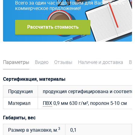
Всего за один час подготовим для Вас выгодное
коммерческое предложение!
Рассчитать стоимость
Параметры
Видео
Отзывы
Наличие и доставка
Во
Сертификация, материалы
Продукция
продукция сертифицирована и соответ
Материал
ПВХ
0,9 мм 630 г/м², поролон 5-10 см
Габариты, вес
3
Размер в упаковке, м.
0,1