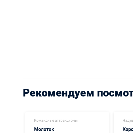
Рекомендуем посмо
Командные аттракционы
Надув
Молоток
Кор