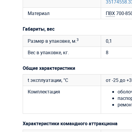
35174558.3
Материал
ПВХ
700-850
Габариты, вес
3
Размер в упаковке, м.
0,1
Вес в упаковке, кг.
8
Общие характеристики
t эксплуатации, °C
от -25 до +
Комплектация
оболо
паспор
ремон
Характеристики командного аттракциона