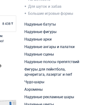
Для шуток и забав
Большие игровые формы
8 438 ₸
Надувные батуты
Надувные фигуры
м.
Надувные арки
но!
Надувные ангары и палатки
Надувные сцены
Надувные полосы препятствий
Фигуры для пейнтбола,
арчеритага, лазертаг и nerf
Чудо-шары
Аэромены
Надувные рекламные шары
Надувные цветы