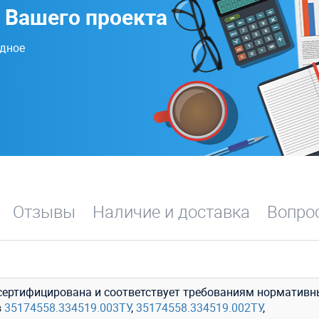
 Вашего проекта
одное
Отзывы
Наличие и доставка
Вопрос
сертифицирована и соответствует требованиям нормативн
в
35174558.334519.003ТУ
,
35174558.334519.002ТУ
,