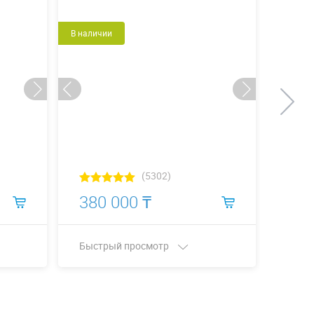
В наличии
Новый
В налич
(5302)
380 000 ₸
968
Быстрый просмотр
Быст