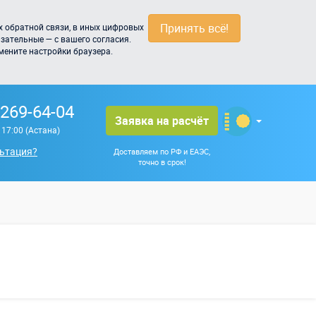
Принять всё!
 обратной связи, в иных цифровых
зательные — с вашего согласия.
мените настройки браузера.
 269-64-04
Заявка на расчёт
о 17:00 (Астана)
ьтация?
Доставляем по РФ и ЕАЭС,
точно в срок!