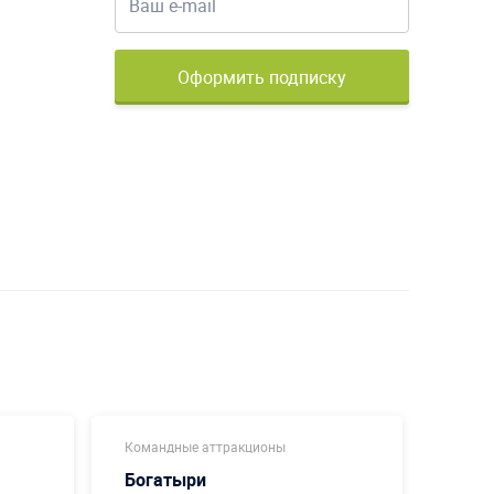
Оформить подписку
Командные аттракционы
Коман
Богатыри
Футб