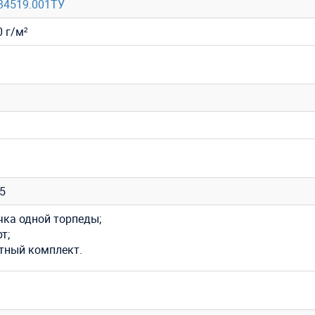
34519.001ТУ
 г/м²
35
чка одной торпеды;
т;
тный комплект.