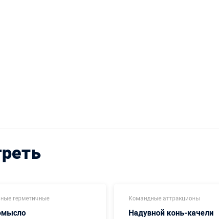
треть
ные герметичные
Командные аттракционы
омысло
Надувной конь-качели