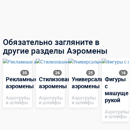
Обязательно загляните в
другие разделы Аэромены
35
26
25
16
Рекламные
Стилизованные
Универсальные
Фигуры
аэромены
аэромены
аэромены
с
машуще
Аэротрубы
Аэротрубы
Аэротрубы
рукой
и шлейфы
и шлейфы
и шлейфы
Аэротрубы
и шлейфы