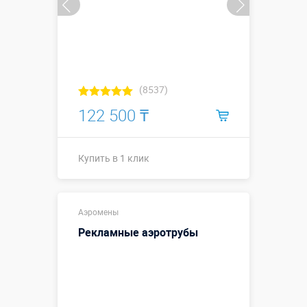
(8537)
122 500 ₸
Купить в 1 клик
Ширина х Высота,
3х3 м
метры:
Аэромены
Рекламные аэротрубы
Больше деталей →
Купить в 1 клик