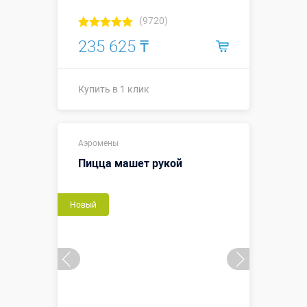
(9720)
235 625 ₸
Купить в 1 клик
Высота 3
Высота, метры:
Аэромены
метра
Пицца машет рукой
Больше деталей →
Новый
Купить в 1 клик