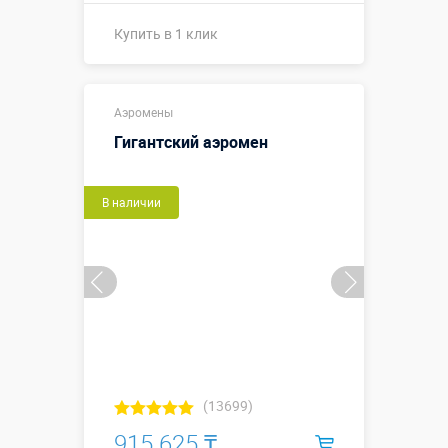
Купить в 1 клик
Высота, метры:
5
Аэромены
Больше деталей →
Гигантский аэромен
Смотреть видео
В наличии
Купить в 1 клик
(13699)
915 625 ₸