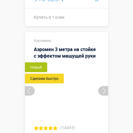
Купить в 1 клик
Высота, метры:
10
Аэромены
Больше деталей →
Аэромен 3 метра на стойке
с эффектом машущей руки
Купить в 1 клик
Новый
Сделаем быстро
(14493)