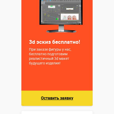
Больше деталей →
Смотреть видео
Купить в 1 клик
3d эскиз бесплатно!
При заказе фигуры у нас,
бесплатно подготовим
реалистичный 3d макет
будущего изделия!
Оставить заявку