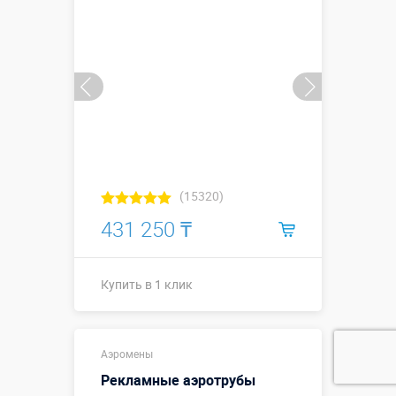
Купить в 1 клик
(15320)
431 250 ₸
Купить в 1 клик
Высота, метры:
6
Аэромены
Больше деталей →
Рекламные аэротрубы
Смотреть видео