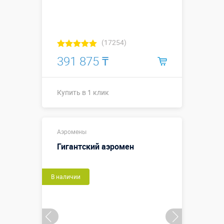
(17254)
391 875 ₸
Купить в 1 клик
Высота, метры:
5
Аэромены
Больше деталей →
Гигантский аэромен
Смотреть видео
В наличии
Купить в 1 клик