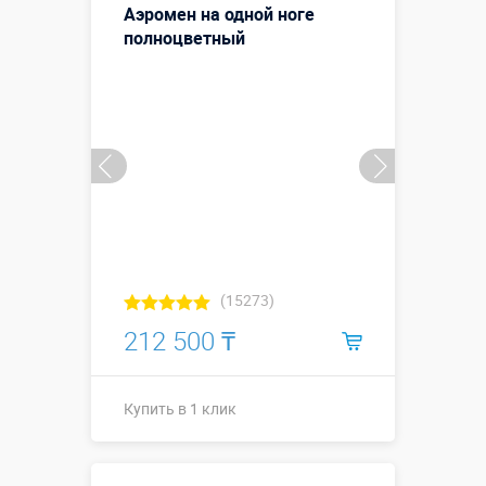
Аэромен на одной ноге
Смотреть видео
полноцветный
Купить в 1 клик
(15273)
212 500 ₸
Купить в 1 клик
Купить в 1 клик