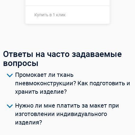
Купить в 1 клик
Высота, метры:
↕2,5
Больше деталей →
Смотреть видео
Ответы на часто задаваемые
вопросы
Купить в 1 клик
Промокает ли ткань
пневмоконструкции? Как подготовить и
хранить изделие?
Нужно ли мне платить за макет при
изготовлении индивидуального
изделия?