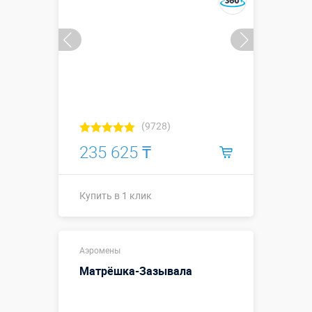
(9728)
235 625 ₸
Купить в 1 клик
Высота 3
Высота, метры:
Аэромены
метра
Матрёшка-Зазывала
Больше деталей →