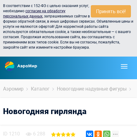
В соответствии с 152-ФЗ с целью оказания услуг,
Принять всё!
необходимо
согласие на обработку
персональных данных
, запрашиваемых сайтом в
формах обратной связи, в иных цифровых сервисах. Объявленные цены и
услуги не являются офертой! Для корректной работы сайта
используются обязательные cookie, а также необязательные — с вашего
согласия. Продолжая использование сайта, вы соглашаетесь с
применением всех типов cookie. Если вы не согласны, пожалуйста,
закройте сайт или измените настройки браузера.
Аэромир
Каталог
Новогодние надувные фигуры
Н
Новогодняя гирлянда
ID
1210
6 288