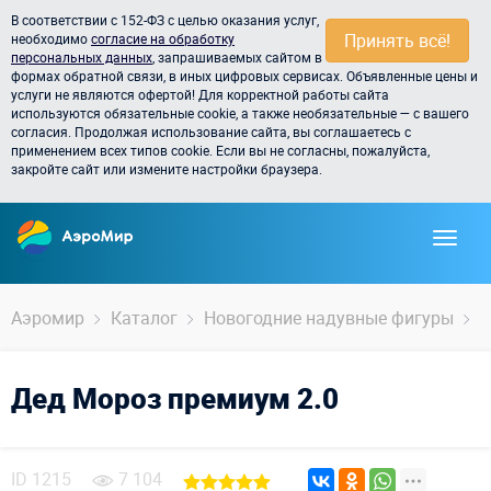
В соответствии с 152-ФЗ с целью оказания услуг,
Принять всё!
необходимо
согласие на обработку
персональных данных
, запрашиваемых сайтом в
формах обратной связи, в иных цифровых сервисах. Объявленные цены и
услуги не являются офертой! Для корректной работы сайта
используются обязательные cookie, а также необязательные — с вашего
согласия. Продолжая использование сайта, вы соглашаетесь с
применением всех типов cookie. Если вы не согласны, пожалуйста,
закройте сайт или измените настройки браузера.
Аэромир
Каталог
Новогодние надувные фигуры
Д
Дед Мороз премиум 2.0
ID
1215
7 104