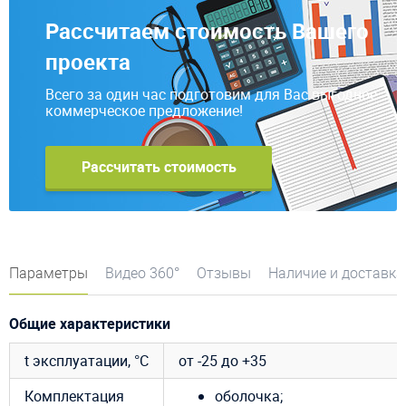
Рассчитаем стоимость Вашего
проекта
Всего за один час подготовим для Вас выгодное
коммерческое предложение!
Рассчитать стоимость
Параметры
Видео 360°
Отзывы
Наличие и доставка
Общие характеристики
t эксплуатации, °C
от -25 до +35
Комплектация
оболочка;