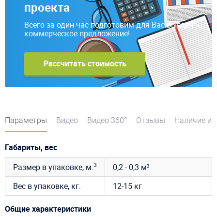
проекта
Всего за один час подготовим для Вас выгодное
коммерческое предложение!
Рассчитать стоимость
Параметры
Видео
Видео 360°
Отзывы
Наличие и 
Габариты, вес
3
Размер в упаковке, м.
0,2 - 0,3 м³
Вес в упаковке, кг.
12-15 кг
Общие характеристики