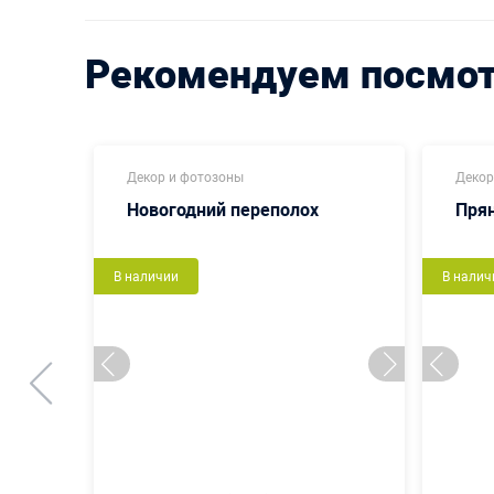
Рекомендуем посмо
Декор и фотозоны
Декор
Новогодний переполох
Пря
В наличии
В налич