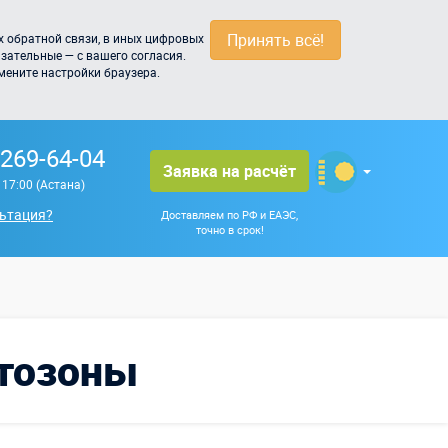
Принять всё!
 обратной связи, в иных цифровых
зательные — с вашего согласия.
мените настройки браузера.
 269-64-04
Заявка на расчёт
о 17:00 (Астана)
ьтация?
Доставляем по РФ и ЕАЭС,
точно в срок!
отозоны