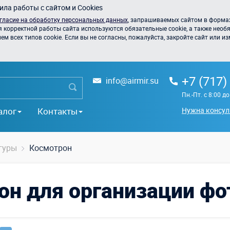
ла работы с сайтом и Cookies
гласие на обработку персональных данных
, запрашиваемых сайтом в формах
я корректной работы сайта используются обязательные cookie, а также необя
 всех типов cookie. Если вы не согласны, пожалуйста, закройте сайт или из
+7 (717)
info@airmir.su
Пн.-Пт. с 8:00 д
алог
Контакты
Нужна консул
гуры
Космотрон
он для организации ф