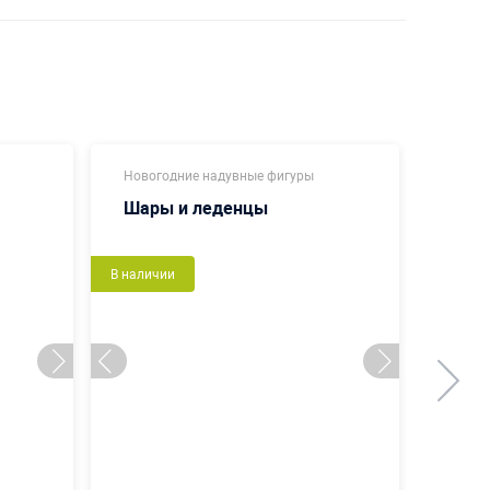
Новогодние надувные фигуры
Декор
Шары и леденцы
Хрус
В наличии
В налич