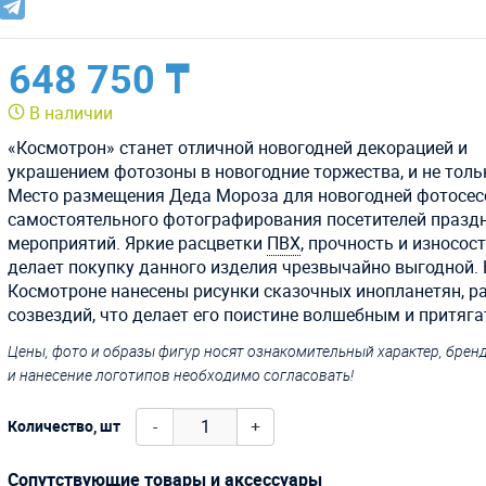
648 750 ₸
В наличии
«Космотрон» станет отличной новогодней декорацией и
украшением фотозоны в новогодние торжества, и не толь
Место размещения Деда Мороза для новогодней фотосес
самостоятельного фотографирования посетителей празд
мероприятий. Яркие расцветки
ПВХ
, прочность и износос
делает покупку данного изделия чрезвычайно выгодной.
Космотроне нанесены рисунки сказочных инопланетян, ра
созвездий, что делает его поистине волшебным и притяг
Цены, фото и образы фигур носят ознакомительный характер, бре
и нанесение логотипов необходимо согласовать!
-
+
Количество, шт
Сопутствующие товары и аксессуары