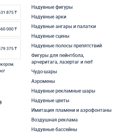
Надувные фигуры
631 875 ₸
Надувные арки
Надувные ангары и палатки
560 000 ₸
Надувные сцены
Надувные полосы препятствий
579 375 ₸
Фигуры для пейнтбола,
арчеритага, лазертаг и nerf
екором.
но!
Чудо-шары
Аэромены
Надувные рекламные шары
Надувные цветы
Имитация пламени и аэрофонтаны
Воздушная реклама
Надувные бассейны