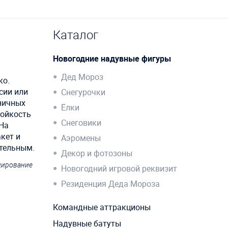
Каталог
Новогодние надувные фигуры
Дед Мороз
ко.
сии или
Снегурочки
ничных
Ёлки
тойкость
Снеговики
 На
кет и
Аэромены
ательным.
Декор и фотозоны
ндирование
Новогодний игровой реквизит
Резиденция Деда Мороза
Командные аттракционы
Надувные батуты