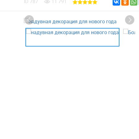
ID
787
11 791