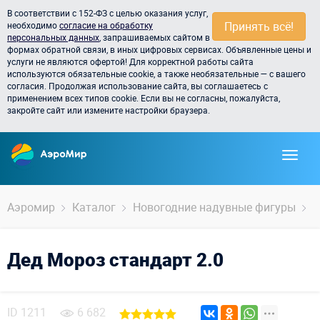
В соответствии с 152-ФЗ с целью оказания услуг,
Принять всё!
необходимо
согласие на обработку
персональных данных
, запрашиваемых сайтом в
формах обратной связи, в иных цифровых сервисах. Объявленные цены и
услуги не являются офертой! Для корректной работы сайта
используются обязательные cookie, а также необязательные — с вашего
согласия. Продолжая использование сайта, вы соглашаетесь с
применением всех типов cookie. Если вы не согласны, пожалуйста,
закройте сайт или измените настройки браузера.
Аэромир
Каталог
Новогодние надувные фигуры
Д
Дед Мороз стандарт 2.0
ID
1211
6 682