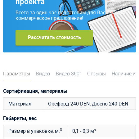
проекта
Всего за один час подготовим для Вас выгодное
коммерческое предложение!
Рассчитать стоимость
Параметры
Видео
Видео 360°
Отзывы
Наличие и 
Сертификация, материалы
Материал
Оксфорд
240
DEN
;
Дюспо
240
DEN
Габариты, вес
3
Размер в упаковке, м.
0,1 - 0,3 м³