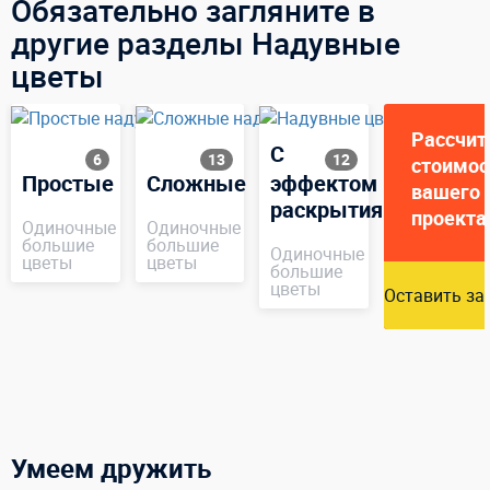
Обязательно загляните в
другие разделы Надувные
цветы
Рассчит
С
6
13
12
стоимос
Простые
Сложные
эффектом
вашего
раскрытия
проекта
Одиночные
Одиночные
большие
большие
Одиночные
цветы
цветы
большие
цветы
Оставить за
Умеем дружить