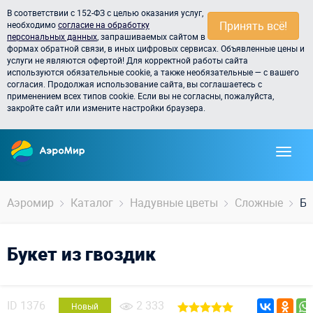
В соответствии с 152-ФЗ с целью оказания услуг,
Принять всё!
необходимо
согласие на обработку
персональных данных
, запрашиваемых сайтом в
формах обратной связи, в иных цифровых сервисах. Объявленные цены и
услуги не являются офертой! Для корректной работы сайта
используются обязательные cookie, а также необязательные — с вашего
согласия. Продолжая использование сайта, вы соглашаетесь с
применением всех типов cookie. Если вы не согласны, пожалуйста,
закройте сайт или измените настройки браузера.
Аэромир
Каталог
Надувные цветы
Сложные
Бу
Букет из гвоздик
ID
1376
2 333
Новый