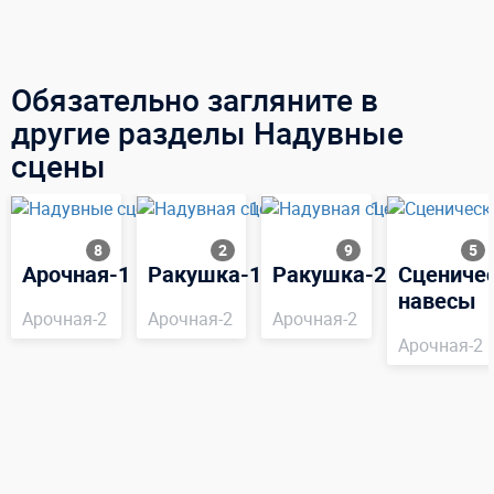
Обязательно загляните в
другие разделы Надувные
сцены
8
2
9
5
Арочная-1
Ракушка-1
Ракушка-2
Сцениче
навесы
Арочная-2
Арочная-2
Арочная-2
Арочная-2