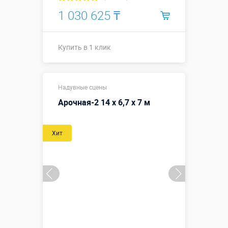
1 030 625 ₸
Купить в 1 клик
↔8 х ↗5,1 х
Размеры, м:
Надувные сцены
↕4 м
Арочная-2 14 х 6,7 х 7 м
Больше деталей →
Смотреть видео
Хит
Купить в 1 клик