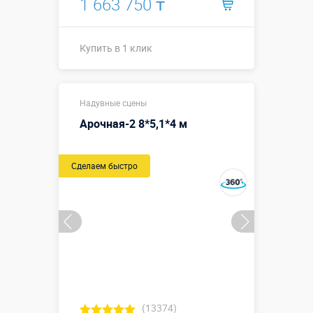
1 663 750 ₸
Купить в 1 клик
Размеры, м:
12*5,8*6 м
Надувные сцены
Больше деталей →
Арочная-2 8*5,1*4 м
Смотреть видео
Сделаем быстро
Купить в 1 клик
(13374)