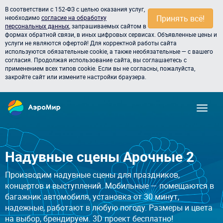
В соответствии с 152-ФЗ с целью оказания услуг,
Принять всё!
необходимо
согласие на обработку
персональных данных
, запрашиваемых сайтом в
формах обратной связи, в иных цифровых сервисах. Объявленные цены и
услуги не являются офертой! Для корректной работы сайта
используются обязательные cookie, а также необязательные — с вашего
согласия. Продолжая использование сайта, вы соглашаетесь с
применением всех типов cookie. Если вы не согласны, пожалуйста,
закройте сайт или измените настройки браузера.
Надувные сцены Арочные 2
Производим надувные сцены для праздников,
концертов и выступлений. Мобильные — помещаются в
багажник автомобиля, установка от 30 минут,
надежные, работают в любую погоду. Размеры и цвета
на выбор, брендируем. 3D проект бесплатно!