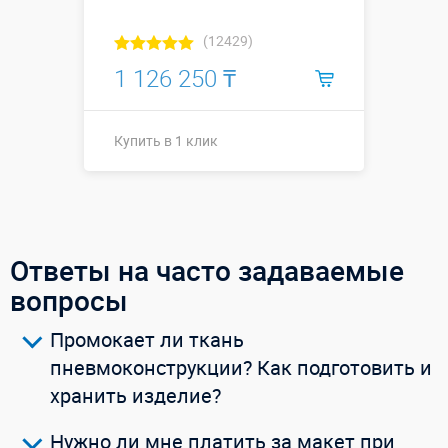
(12429)
1 126 250 ₸
Купить в 1 клик
Размеры, м:
10 х 6 х 5
Больше деталей →
Смотреть видео
Ответы на часто задаваемые
вопросы
Купить в 1 клик
Промокает ли ткань
пневмоконструкции? Как подготовить и
хранить изделие?
Нужно ли мне платить за макет при