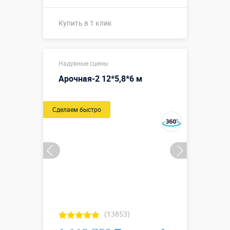
Купить в 1 клик
Размеры, м:
6 х 3,7 х 3 м
Надувные сцены
Больше деталей →
Арочная-2 12*5,8*6 м
Смотреть видео
Сделаем быстро
Купить в 1 клик
(13853)