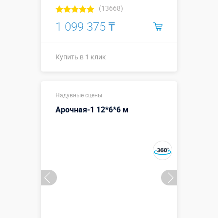
(13668)
1 099 375 ₸
Купить в 1 клик
Размеры, м:
10 х 6 х 4
Надувные сцены
Больше деталей →
Арочная-1 12*6*6 м
Смотреть видео
Купить в 1 клик