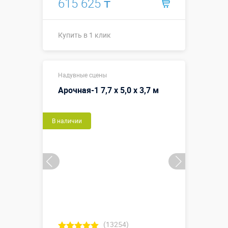
615 625 ₸
Купить в 1 клик
Размеры, м:
6 х 4 х 3
Надувные сцены
Больше деталей →
Арочная-1 7,7 х 5,0 х 3,7 м
Смотреть видео
В наличии
Купить в 1 клик
(13254)