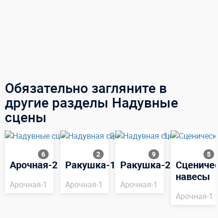
Обязательно загляните в
другие разделы Надувные
сцены
6
2
9
5
Арочная-2
Ракушка-1
Ракушка-2
Сцениче
навесы
Арочная-1
Арочная-1
Арочная-1
Арочная-1