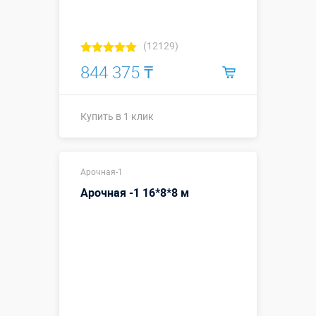
(12129)
844 375 ₸
Купить в 1 клик
Размеры, м:
14 х 7 х 7 м
Арочная-1
Больше деталей →
Арочная -1 16*8*8 м
Смотреть видео
Купить в 1 клик