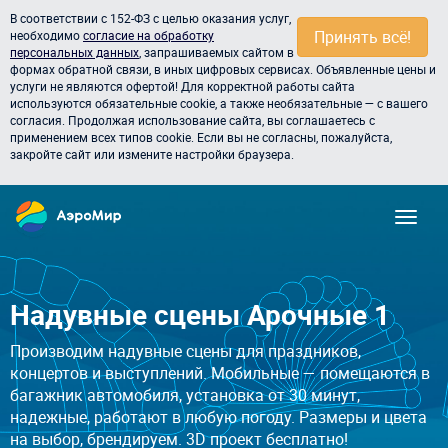
В соответствии с 152-ФЗ с целью оказания услуг,
Принять всё!
необходимо
согласие на обработку
персональных данных
, запрашиваемых сайтом в
формах обратной связи, в иных цифровых сервисах. Объявленные цены и
услуги не являются офертой! Для корректной работы сайта
используются обязательные cookie, а также необязательные — с вашего
согласия. Продолжая использование сайта, вы соглашаетесь с
применением всех типов cookie. Если вы не согласны, пожалуйста,
закройте сайт или измените настройки браузера.
Надувные сцены Арочные 1
Производим надувные сцены для праздников,
концертов и выступлений. Мобильные — помещаются в
багажник автомобиля, установка от 30 минут,
надежные, работают в любую погоду. Размеры и цвета
на выбор, брендируем. 3D проект бесплатно!