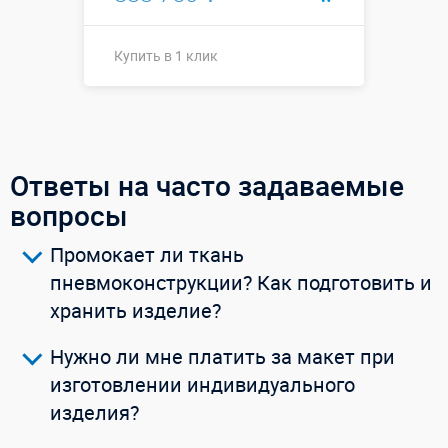
Купить в 1 клик
Оксфорд
Размеры, м:
300D ↔6 х
↗3 х ↕3 м
Ответы на часто задаваемые
Больше деталей →
вопросы
Купить в 1 клик
Промокает ли ткань
пневмоконструкции? Как подготовить и
хранить изделие?
Нужно ли мне платить за макет при
изготовлении индивидуального
изделия?