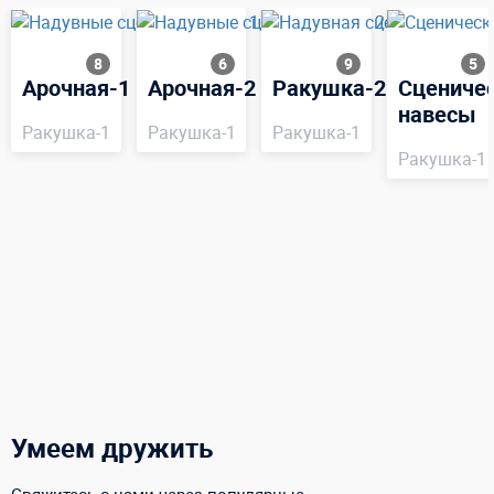
8
6
9
5
Арочная-1
Арочная-2
Ракушка-2
Сцениче
навесы
Ракушка-1
Ракушка-1
Ракушка-1
Ракушка-1
Умеем дружить