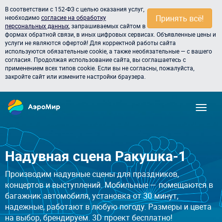
В соответствии с 152-ФЗ с целью оказания услуг,
Принять всё!
необходимо
согласие на обработку
персональных данных
, запрашиваемых сайтом в
формах обратной связи, в иных цифровых сервисах. Объявленные цены и
услуги не являются офертой! Для корректной работы сайта
используются обязательные cookie, а также необязательные — с вашего
согласия. Продолжая использование сайта, вы соглашаетесь с
применением всех типов cookie. Если вы не согласны, пожалуйста,
закройте сайт или измените настройки браузера.
Надувная сцена Ракушка-1
Производим надувные сцены для праздников,
концертов и выступлений. Мобильные — помещаются в
багажник автомобиля, установка от 30 минут,
надежные, работают в любую погоду. Размеры и цвета
на выбор, брендируем. 3D проект бесплатно!