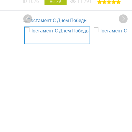
ID
1026
11 791
Новый