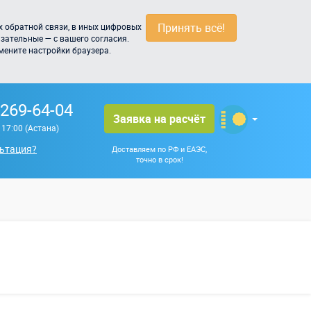
Принять всё!
 обратной связи, в иных цифровых
зательные — с вашего согласия.
мените настройки браузера.
 269-64-04
Заявка на расчёт
о 17:00 (Астана)
ьтация?
Доставляем по РФ и ЕАЭС,
точно в срок!