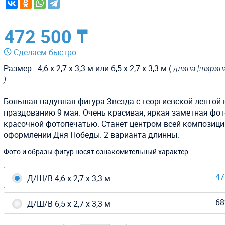
472 500 ₸
Сделаем быстро
Размер :
4,6 х 2,7 х 3,3 м или 6,5 х 2,7 х 3,3 м (
длина |ширин
)
Большая надувная фигура Звезда с георгиевской лентой 
праздованию 9 мая. Очень красивая, яркая заметная фот
красочной фотопечатью. Станет центром всей композици
оформлении Дня Победы. 2 варианта длинны.
Фото и образы фигур носят ознакомительный характер.
47
Д/Ш/В 4,6 х 2,7 х 3,3 м
68
Д/Ш/В 6,5 х 2,7 х 3,3 м