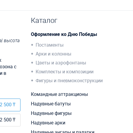
Каталог
Оформление ко Дню Победы
а| высота
Постаменты
Арки и колонны
к
Цветы и аэрофонтаны
озона с
Комплекты и композиции
и в
Фигуры и пневмоконструкции
Командные аттракционы
Надувные батуты
2 500 ₸
Надувные фигуры
2 500 ₸
Надувные арки
Надувные ангары и палатки