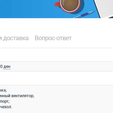
и доставка
Вопрос-ответ
00
ден
чка;
енный вентилятор;
порт;
чехол.