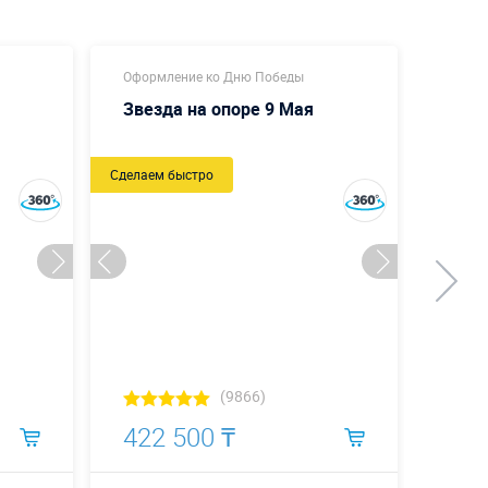
Оформление ко Дню Победы
Оформ
Звезда на опоре 9 Мая
С Д
Сделаем быстро
Новый
Сделаем
(9866)
422 500 ₸
610